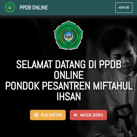
PPDB ONLINE
TOGGLE
MENU
NAVIGATION
SELAMAT DATANG DI PPDB
ONLINE
PONDOK PESANTREN MIFTAHUL
IHSAN
KLIK DAFTAR
MASUK SISWA